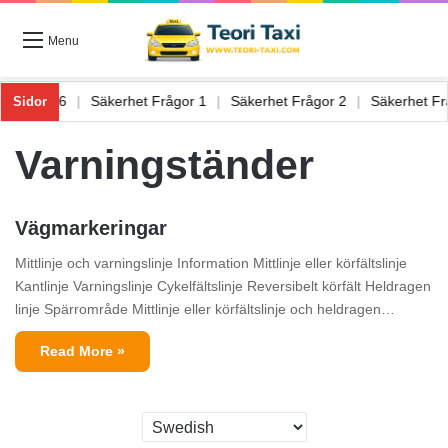
Menu
ning Frågor 6
|
Säkerhet Frågor 1
|
Säkerhet Frågor 2
|
Säkerhet 
Sidor
Varningständer
Vägmarkeringar
Mittlinje och varningslinje Information Mittlinje eller körfältslinje
Kantlinje Varningslinje Cykelfältslinje Reversibelt körfält Heldragen
linje Spärrområde Mittlinje eller körfältslinje och heldragen…
Read More »