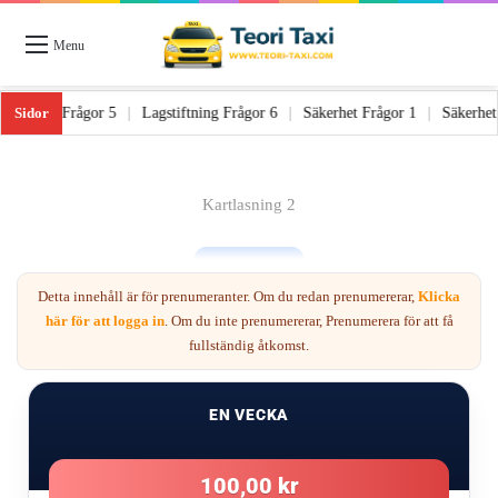
Menu
Sidor
|
Lagstiftning Frågor 5
|
Lagstiftning Frågor 6
|
Säkerhet Frågor 1
|
Sä
Kartlasning 2
Detta innehåll är för prenumeranter. Om du redan prenumererar,
Klicka
här för att logga in
. Om du inte prenumererar, Prenumerera för att få
fullständig åtkomst.
Nästa
EN VECKA
2
100,00 kr
Förre