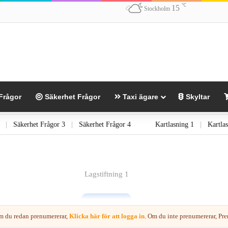
℃
15
Stockholm
Frågor
Säkerhet Frågor
Taxi ägare
Skyltar
rågor 2
|
Säkerhet Frågor 3
|
Säkerhet Frågor 4
Kartlasning 1
|
Lagstiftning 1
Om du redan prenumererar,
Klicka här för att logga in
. Om du inte prenumererar, Pren