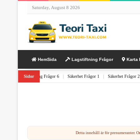
Saturday, August 8 2026
HemSida
Lagstiftning Frågor
Karta 
tning Frågor 5
Sidor
|
Lagstiftning Frågor 6
|
Säkerhet Frågor 1
|
Säkerhet F
Detta innehåll är för prenumeranter. 