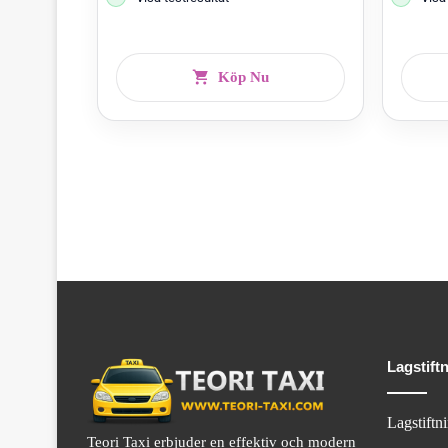
Köp Nu
Lagstift
Lagstiftn
Teori Taxi erbjuder en effektiv och modern