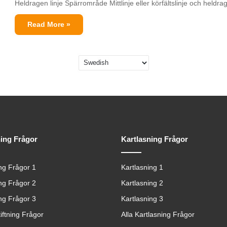
Heldragen linje Spärrområde Mittlinje eller körfältslinje och heldr
Read More »
ning Frågor
Kartlasning Frågor
ing Frågor 1
Kartlasning 1
ing Frågor 2
Kartlasning 2
ing Frågor 3
Kartlasning 3
tiftning Frågor
Alla Kartlasning Frågor