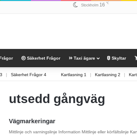
℃
16
Stockholm
Frågor
Säkerhet Frågor
Taxi ägare
Skyltar
gor 3
|
Säkerhet Frågor 4
Kartlasning 1
|
Kartlasning 2
|
K
utsedd gångväg
Vägmarkeringar
Mittlinje och varningslinje Information Mittlinje eller körfältslinje Ka