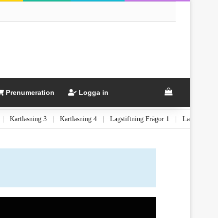
Prenumeration
Logga in
 2
|
Kartlasning 3
|
Kartlasning 4
|
Lagstiftning Frågor 1
|
Lagstiftn