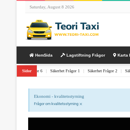
Saturday, August 8 2026
HemSida
Lagstiftning Frågor
Karta 
r 5
|
Lagstiftning Frågor 6
Sidor
|
Säkerhet Frågor 1
|
Säkerhet Frågor 2
|
Ekonomi - kvalitetsstyrning
×
Frågor om kvalitetsstyrning