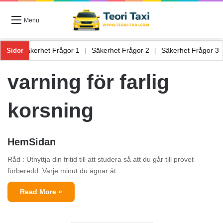
Menu
gor 6
|
Säkerhet Frågor 1
|
Säkerhet Frågor 2
|
Säkerhet Frågor 
Sidor
varning för farlig
korsning
HemSidan
Råd : Utnyttja din fritid till att studera så att du går till provet
förberedd. Varje minut du ägnar åt…
Read More »