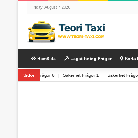
Friday, August 7 2026
HemSida
Lagstiftning Frågor
Karta 
ågor 5
|
Lagstiftning Frågor 6
Sidor
|
Säkerhet Frågor 1
|
Säkerhet Fr