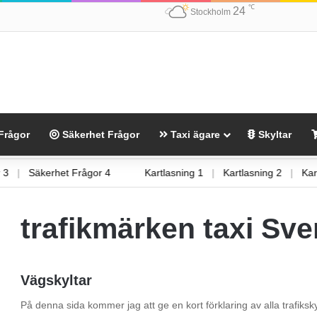
℃
24
Stockholm
Frågor
Säkerhet Frågor
Taxi ägare
Skyltar
gor 3
|
Säkerhet Frågor 4
Kartlasning 1
|
Kartlasning 2
|
trafikmärken taxi Sve
Vägskyltar
På denna sida kommer jag att ge en kort förklaring av alla trafiks