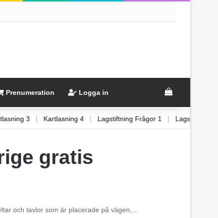
View your sh
Prenumeration
Logga in
Kartlasning 3
|
Kartlasning 4
|
Lagstiftning Frågor 1
|
Lagstiftni
rige gratis
kyltar och tavlor som är placerade på vägen,…