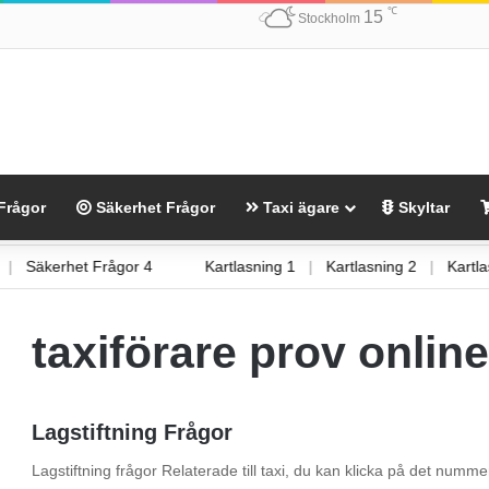
℃
15
Stockholm
Frågor
Säkerhet Frågor
Taxi ägare
Skyltar
r 3
|
Säkerhet Frågor 4
Kartlasning 1
|
Kartlasning 2
|
Ka
taxiförare prov online
Lagstiftning Frågor
Lagstiftning frågor Relaterade till taxi, du kan klicka på det nummer