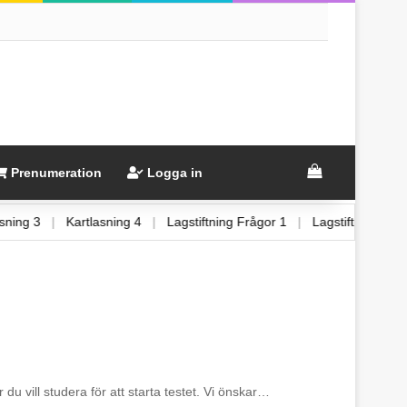
View your sh
Prenumeration
Logga in
rtlasning 3
|
Kartlasning 4
|
Lagstiftning Frågor 1
|
Lagstiftning 
 du vill studera för att starta testet. Vi önskar…