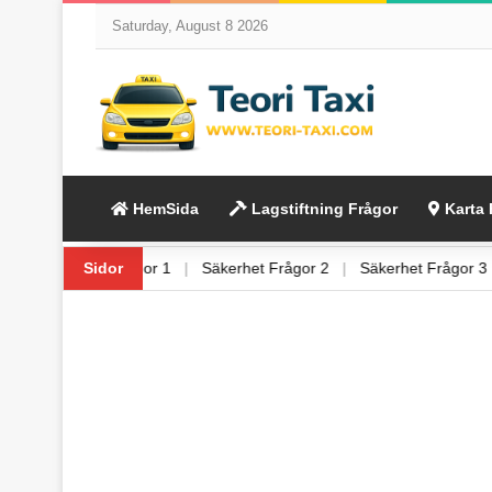
Saturday, August 8 2026
HemSida
Lagstiftning Frågor
Karta 
ågor 6
|
Säkerhet Frågor 1
Sidor
|
Säkerhet Frågor 2
|
Säkerhet Frågo