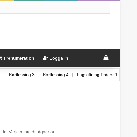
View your sh
Prenumeration
Logga in
g 2
|
Kartlasning 3
|
Kartlasning 4
|
Lagstiftning Frågor 1
|
Lag
rberedd. Varje minut du ägnar åt…