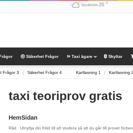
℃
20
Stockholm
Frågor
Säkerhet Frågor
Taxi ägare
Skyltar
het Frågor 3
|
Säkerhet Frågor 4
Kartlasning 1
|
Kartlasnin
taxi teoriprov gratis
HemSidan
Råd : Utnyttja din fritid till att studera så att du går till provet fö