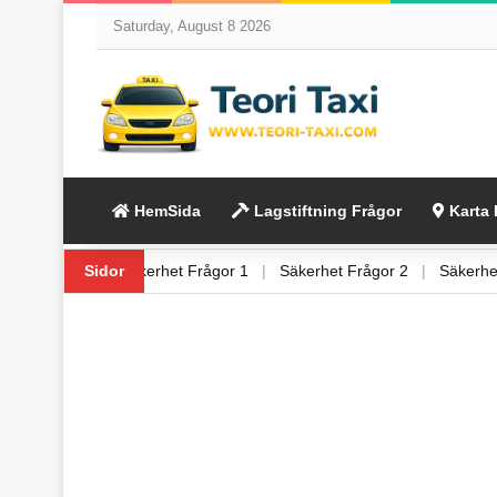
Saturday, August 8 2026
HemSida
Lagstiftning Frågor
Karta 
iftning Frågor 6
Sidor
|
Säkerhet Frågor 1
|
Säkerhet Frågor 2
|
Säker