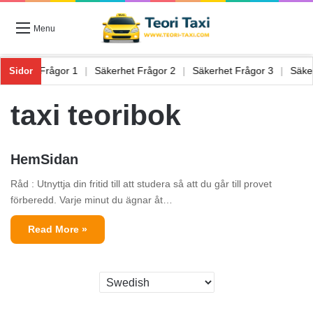
Menu
Säkerhet Frågor 1
|
Säkerhet Frågor 2
|
Säkerhet Frågor 3
|
Säk
Sidor
taxi teoribok
HemSidan
Råd : Utnyttja din fritid till att studera så att du går till provet
förberedd. Varje minut du ägnar åt…
Read More »