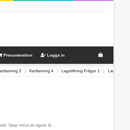
View your sh
Prenumeration
Logga in
Kartlasning 3
|
Kartlasning 4
|
Lagstiftning Frågor 1
|
Lagstift
rberedd. Varje minut du ägnar åt…