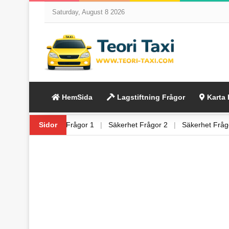
Saturday, August 8 2026
HemSida
Lagstiftning Frågor
Karta 
g Frågor 6
|
Sidor
Säkerhet Frågor 1
|
Säkerhet Frågor 2
|
Säkerhet F