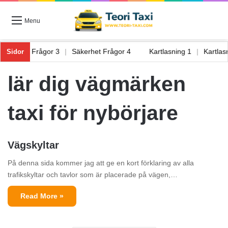
Menu
|
Säkerhet Frågor 3
|
Säkerhet Frågor 4
Kartlasning 1
|
Kartl
Sidor
lär dig vägmärken
taxi för nybörjare
Vägskyltar
På denna sida kommer jag att ge en kort förklaring av alla
trafikskyltar och tavlor som är placerade på vägen,…
Read More »