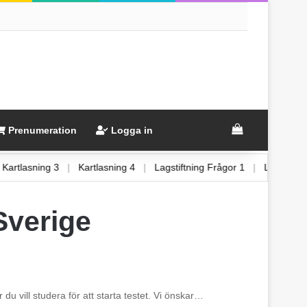
View your sh
Prenumeration
Logga in
|
Kartlasning 3
|
Kartlasning 4
|
Lagstiftning Frågor 1
|
Lagsti
 Sverige
 du vill studera för att starta testet. Vi önskar…