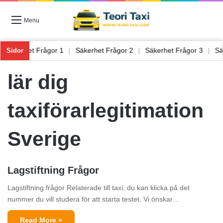
Menu
|
Säkerhet Frågor 1
|
Säkerhet Frågor 2
|
Säkerhet Frågor 3
|
Sidor
lär dig
taxiförarlegitimation
Sverige
Lagstiftning Frågor
Lagstiftning frågor Relaterade till taxi, du kan klicka på det
nummer du vill studera för att starta testet. Vi önskar…
Read More »