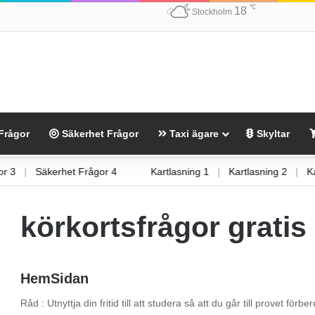
℃
18
Stockholm
Frågor
Säkerhet Frågor
Taxi ägare
Skyltar
rågor 3
|
Säkerhet Frågor 4
Kartlasning 1
|
Kartlasning 2
|
körkortsfrågor grati
HemSidan
Råd : Utnyttja din fritid till att studera så att du går till provet fö