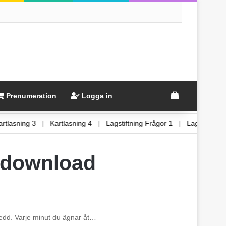
View your sh
Prenumeration
Logga in
Kartlasning 3
|
Kartlasning 4
|
Lagstiftning Frågor 1
|
Lagstiftn
s download
rberedd. Varje minut du ägnar åt…