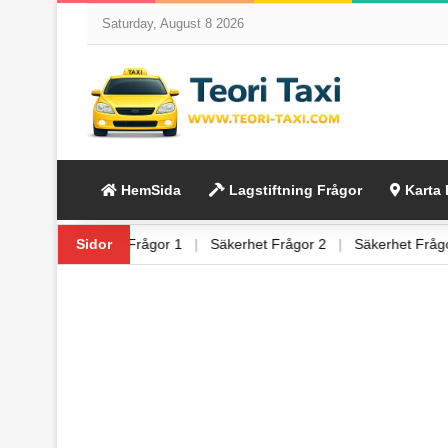
Saturday, August 8 2026
HemSida
Lagstiftning Frågor
Karta 
g Frågor 6
|
Sidor
Säkerhet Frågor 1
|
Säkerhet Frågor 2
|
Säkerhet F