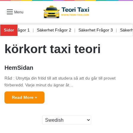
Menu
äkerhet Frågor 1
|
Säkerhet Frågor 2
|
Säkerhet Frågor 3
|
Säker
Sidor
körkort taxi teori
HemSidan
Råd : Utnyttja din fritid till att studera så att du går till provet
förberedd. Varje minut du ägnar åt…
Read More »