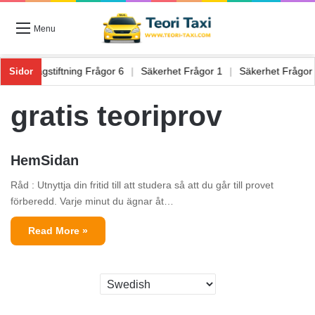
Menu
gor 5
|
Lagstiftning Frågor 6
|
Säkerhet Frågor 1
|
Säkerhet Frågo
Sidor
gratis teoriprov
HemSidan
Råd : Utnyttja din fritid till att studera så att du går till provet
förberedd. Varje minut du ägnar åt…
Read More »