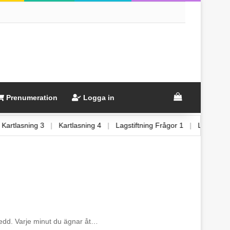
View your sh
Prenumeration
Logga in
|
Kartlasning 3
|
Kartlasning 4
|
Lagstiftning Frågor 1
|
Lagsti
rberedd. Varje minut du ägnar åt…