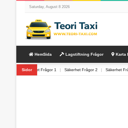
Saturday, August 8 2026
HemSida
Lagstiftning Frågor
Karta 
ing Frågor 6
Sidor
|
Säkerhet Frågor 1
|
Säkerhet Frågor 2
|
Säkerhet