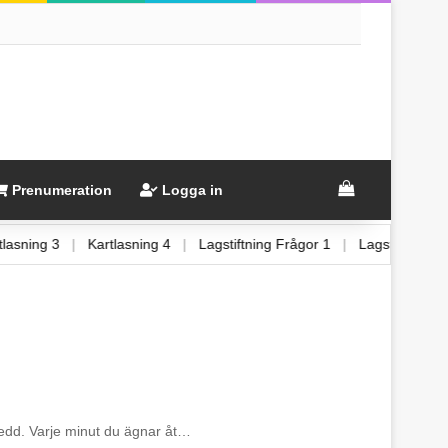
View your sh
Prenumeration
Logga in
Kartlasning 3
|
Kartlasning 4
|
Lagstiftning Frågor 1
|
Lagstiftnin
rberedd. Varje minut du ägnar åt…