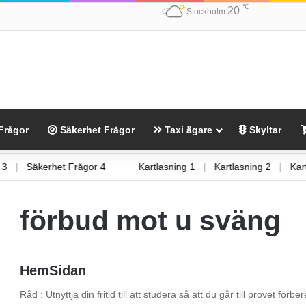
℃
20
Stockholm
Frågor
Säkerhet Frågor
Taxi ägare
Skyltar
gor 3
|
Säkerhet Frågor 4
Kartlasning 1
|
Kartlasning 2
|
förbud mot u sväng
HemSidan
Råd : Utnyttja din fritid till att studera så att du går till provet fö