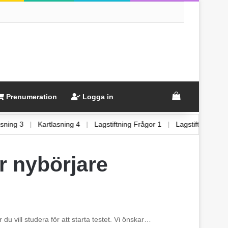
View your sh
Prenumeration
Logga in
rtlasning 3
|
Kartlasning 4
|
Lagstiftning Frågor 1
|
Lagstiftning 
ör nybörjare
 du vill studera för att starta testet. Vi önskar…