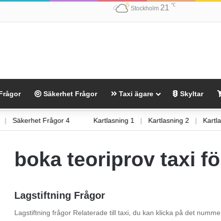
℃
21
Stockholm
Frågor
Säkerhet Frågor
Taxi ägare
Skyltar
r 3
|
Säkerhet Frågor 4
Kartlasning 1
|
Kartlasning 2
|
Ka
boka teoriprov taxi f
Lagstiftning Frågor
Lagstiftning frågor Relaterade till taxi, du kan klicka på det nummer