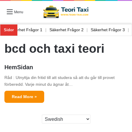
Menu
r 6
|
Säkerhet Frågor 1
|
Säkerhet Frågor 2
|
Säkerhet Frågor 3
|
Sidor
bcd och taxi teori
HemSidan
Råd : Utnyttja din fritid till att studera så att du går till provet
förberedd. Varje minut du ägnar åt…
Read More »