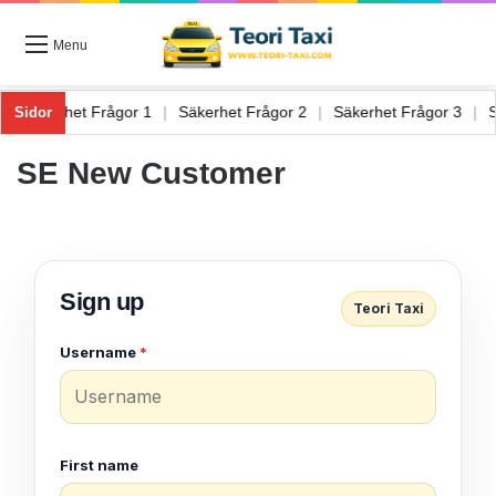
Menu
 6
|
Säkerhet Frågor 1
|
Säkerhet Frågor 2
|
Säkerhet Frågor 3
|
Sidor
SE New Customer
Sign up
Teori Taxi
Username
*
First name