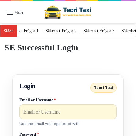
Menu
Sidor
r 6
|
Säkerhet Frågor 1
|
Säkerhet Frågor 2
|
Säkerhet Frågor 3
|
Säkerh
SE Successful Login
Login
Teori Taxi
Email or Username
*
Use the email you registered with.
Password
*