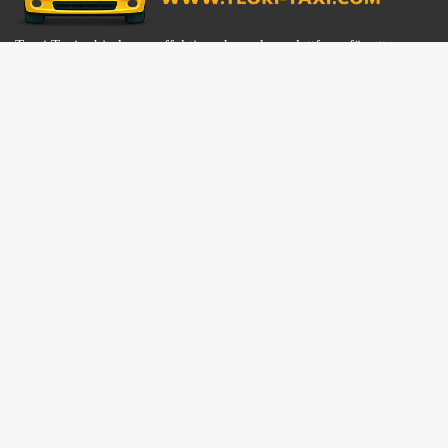
Teori Taxi erbjuder en effektiv och modern plattform för att
förbereda dig inför teoriprovet för Taxi körkort. Vi tillhandahåller
dessutom uppdaterade frågebanker som är anpassade efter
gällande trafikregler och föreskrifter.
Lagstiftning Frågor
Lagstiftning Frågor 1
Lagstiftning Frågor 2
Lagstiftning Frågor 3
Alla Lagstiftning Frågor
Kartlasning Frågor
Kartlasning 1
Kartlasning 2