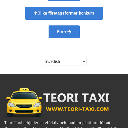
Olika företagsformer konkurs
Förre
Teori Taxi erbjuder en effektiv och modern plattform för att