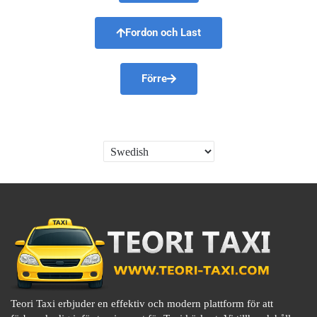
Fordon och Last
Förre
Teori Taxi erbjuder en effektiv och modern plattform för att