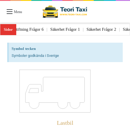
Menu
Sidor
ågor 5
|
Lagstiftning Frågor 6
|
Säkerhet Frågor 1
|
Säkerhet Frågor 2
|
Symbol tecken
Symboler godkända i Sverige
Lastbil