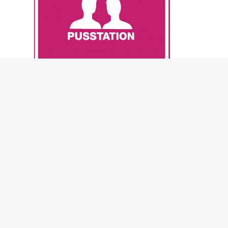
Kyssstation
Du hittar ofta den här skylten i gallerior. Även om den ser ut som ett
skämt, finns den faktiskt