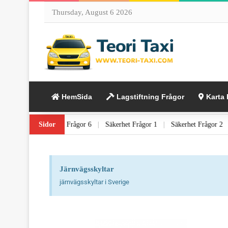
Thursday, August 6 2026
HemSida
Lagstiftning Frågor
Karta 
ing Frågor 5
Sidor
|
Lagstiftning Frågor 6
|
Säkerhet Frågor 1
|
Säkerhet Frå
Järnvägsskyltar
järnvägsskyltar i Sverige