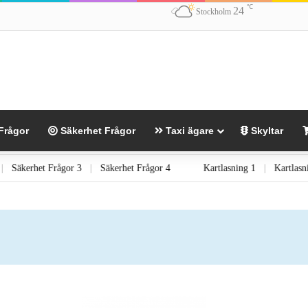
℃
24
Stockholm
Frågor
Säkerhet Frågor
Taxi ägare
Skyltar
gor 2
|
Säkerhet Frågor 3
|
Säkerhet Frågor 4
Kartlasning 1
|
Ka