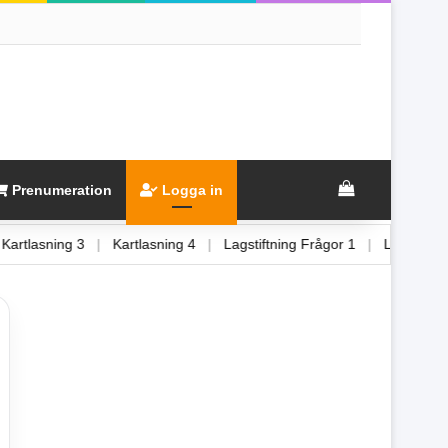
View your sh
Prenumeration
Logga in
|
Kartlasning 3
|
Kartlasning 4
|
Lagstiftning Frågor 1
|
Lagsti